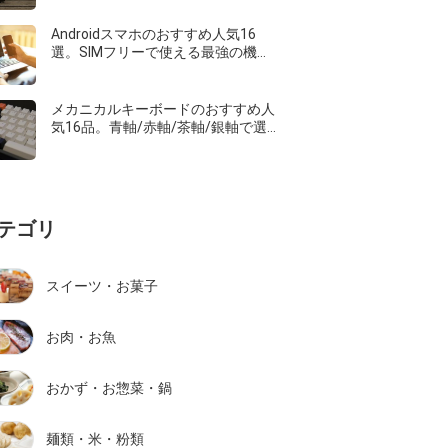
Androidスマホのおすすめ人気16
選。SIMフリーで使える最強の機種
を紹介
メカニカルキーボードのおすすめ人
気16品。青軸/赤軸/茶軸/銀軸で選
ぶ有線/無線の逸品
テゴリ
スイーツ・お菓子
お肉・お魚
おかず・お惣菜・鍋
麺類・米・粉類