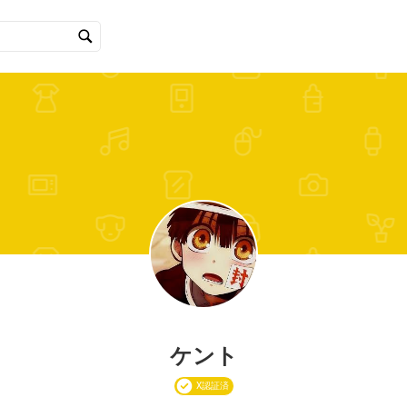
ケント
X認証済