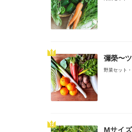
11
彌榮〜
野菜セット・
12
Mサイズ