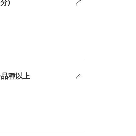
分)
9品種以上