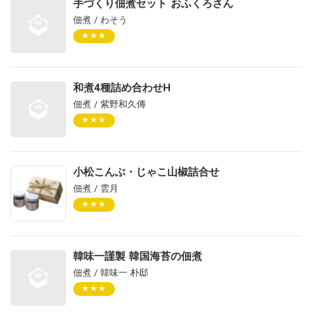
手づくり佃煮セット おふくろさん
佃煮 / わそう
★★★
和煮4種詰め合わせH
佃煮 / 紫野和久傳
★★★
小松こんぶ・じゃこ山椒詰合せ
佃煮 / 雲月
★★★
韓味一謹製 韓国海苔の佃煮
佃煮 / 韓味一 朴邸
★★★