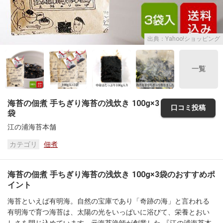
出典：Yahoo!ショッピング
一覧
海苔の佃煮 手ちぎり海苔の浅炊き 100g×3
口コミ投稿
袋
江の浦海苔本舗
カテゴリ
佃煮
海苔の佃煮 手ちぎり海苔の浅炊き 100g×3袋のおすすめポ
イント
海苔といえば有明海。自然の宝庫であり「奇跡の海」と言われる
有明海で育つ海苔は、太陽の光をいっぱいに浴びて、栄養とおい
しさを閉じ込めています。元海苔漁師が創業した 『江の浦海苔本