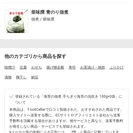
亜味撰 青のり佃煮
佃煮 / 亜味撰
他のカテゴリから商品を探す
味噌汁
豆腐
おせち
揚げ物全般
寿司
お茶漬け・雑炊
ふりかけ
漬物
梅干し
納豆
登録されている「海苔の佃煮 手ちぎり海苔の浅炊き 100g×3袋」に
ついて
本商品は、TrustCellarで口コミ投稿された、おすすめされた商品です。
購入サイトへ送客する際に、ECサイトやアフィリエイト会社から送客
手数料を頂戴する場合がありますが、他サービスと異なり、送客手数料
が発生しない商品・サービスでも登録されます。
※メーカー等の依頼による広告には、「PR」と商品に記載しています。