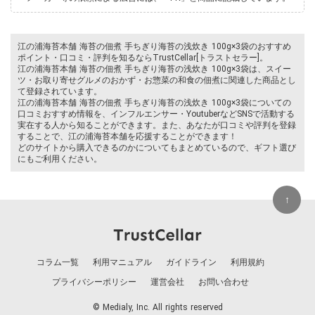
江の浦海苔本舗 海苔の佃煮 手ちぎり海苔の浅炊き 100g×3袋のおすすめ
ポイント・口コミ・評判を知るならTrustCellar[トラストセラー]。
江の浦海苔本舗 海苔の佃煮 手ちぎり海苔の浅炊き 100g×3袋は、スイー
ツ・お取り寄せグルメのおかず・お惣菜の和食の佃煮に関連した商品とし
て登録されています。
江の浦海苔本舗 海苔の佃煮 手ちぎり海苔の浅炊き 100g×3袋についての
口コミおすすめ情報を、インフルエンサー・YoutuberなどSNSで活動する
実在する人から知ることができます。また、あなたが口コミや評判を登録
することで、江の浦海苔本舗を応援することができます！
どのサイトから購入できるのかについてもまとめているので、ギフト選び
にもご利用ください。
↑
コラム一覧
利用マニュアル
ガイドライン
利用規約
プライバシーポリシー
運営会社
お問い合わせ
© Medialy, Inc. All rights reserved