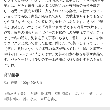
舗』は、旨みも栄養も最大限に凝縮された有明海の海苔を厳選
し、地元での販売や通販に力を入れている会社。自社オンライン
ショップでも扱う商品が限られており、大手通販サイトでもなか
なか商品を見つけにくい超レアな会社でもあります。その中で筆
者が激奨したいのがこの「海苔の佃煮 手ちぎり海苔の浅炊き」。
通常、海苔の佃煮と言えばペースト状のものが主流ですが、これ
はその名の通り、海苔を手で丁寧にちぎり、醤油・みりん・砂糖
でクツクツと炊いて作った佃煮。聞くだけで美味しそうでしょう
（笑）。煮込まないので海苔の食感が残っており、噛むと海苔の
風味が口いっぱいに広がります。海苔の佃煮の概念を覆す商品で
す。パッケージも可愛いので手土産用にお取り寄せするのも良い
ですね。
商品情報
◎内容量：100g×3袋入り

◎原材料：醤油、砂糖、乾海苔（有明海産）、みりん、酒、ごま　
※原材料の一部に小麦、大豆を含む