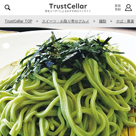
新規
登録
実名ユーザーによるおすすめ口コミサイト
TrustCellar TOP
スイーツ・お取り寄せグルメ
麺類
そば・蕎麦