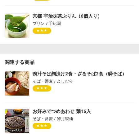
京都 宇治抹茶ぷりん（6個入り）
プリン / 千紀園
★★★
関連する商品
鴨汁そば麹漬け2食・ざるそば2食（瞬そば）
そば・蕎麦 / よしむら
★★★
お好みでつめあわせ 麺16入
そば・蕎麦 / 卯月製麺
★★★