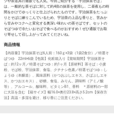
ツや茶道具の通販でも人気。今回ご紹介する「宇治抹茶そば」
は、一般的な茶そばに対して約4倍の抹茶を使用し、二昼夜もの時
間をかけてゆっくりと仕上げられたものです。宇治抹茶をたっぷ
りとそばに練りこんでいるため、宇治茶の上品な香りと、苦みか
ら甘みやコクへと変化する奥深い味わいの茶そばです。セットの
そばつゆで冷たいおそばで食べるのがおすすめ！ぜひ通販でお取
り寄せして召し上がってみてくださいね。
商品情報
【内容量】宇治抹茶そば6人前：160ｇ×3袋（1袋2食分）／特選そ
ばつゆ　22ml×6袋【包装】化粧箱入り【賞味期間】宇治抹茶そ
ば：約12ヶ月／特選そばつゆ：約1ヶ月【原材料】茶そば：小麦
粉、そば粉、宇治抹茶、食塩、クチナシ色素／特選そばつゆ：し
ょうゆ（本醸造）、風味原料（かつおぶしエキス、さばぶしエキ
ス、かつおエキス）、砂糖、食塩、みりん、調味料（アミノ酸
等）、アルコール、酸味料、ビタミンB1、香料　＊原材料の一部
に大豆を含む 【箱サイズ】幅16.0×奥行23.8×高さ5.2cm【保存方
法】高温・多湿を避け、移り香にご注意ください。