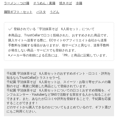
ラーメン・つけ麺
そうめん・素麺
焼きそば
冷麺
麺類ギフト・セット
パスタ
うどん
登録されている「宇治抹茶そば 6人前セット」について
本商品は、TrustCellarで口コミ投稿された、おすすめされた商品です。
購入サイトへ送客する際に、ECサイトやアフィリエイト会社から送客
手数料を頂戴する場合がありますが、他サービスと異なり、送客手数料
が発生しない商品・サービスでも登録されます。
※メーカー等の依頼による広告には、「PR」と商品に記載しています。
千紀園 宇治抹茶そば 6人前セットのおすすめポイント・口コミ・評判を
知るならTrustCellar[トラストセラー]。
千紀園 宇治抹茶そば 6人前セットは、スイーツ・お取り寄せグルメの麺
類のそば・蕎麦に関連した商品として登録されています。
千紀園 宇治抹茶そば 6人前セットについての口コミおすすめ情報を、イ
ンフルエンサー・YoutuberなどSNSで活動する実在する人から知ることが
できます。また、あなたが口コミや評判を登録することで、千紀園を応援
することができます！
どのサイトから購入できるのかについてもまとめているので、ギフト選び
にもご利用ください。