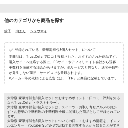
他のカテゴリから商品を探す
餃子
肉まん
シュウマイ
登録されている「豪華海鮮包8個入セット」について
本商品は、TrustCellarで口コミ投稿された、おすすめされた商品です。
購入サイトへ送客する際に、ECサイトやアフィリエイト会社から送客
手数料を頂戴する場合がありますが、他サービスと異なり、送客手数料
が発生しない商品・サービスでも登録されます。
※メーカー等の依頼による広告には、「PR」と商品に記載しています。
大珍楼 豪華海鮮包8個入セットのおすすめポイント・口コミ・評判を知る
ならTrustCellar[トラストセラー]。
大珍楼 豪華海鮮包8個入セットは、スイーツ・お取り寄せグルメのおか
ず・お惣菜の中華料理の中華料理全般に関連した商品として登録されてい
ます。
大珍楼 豪華海鮮包8個入セットについての口コミおすすめ情報を、インフ
ルエンサー・YoutuberなどSNSで活動する実在する人から知ることができ