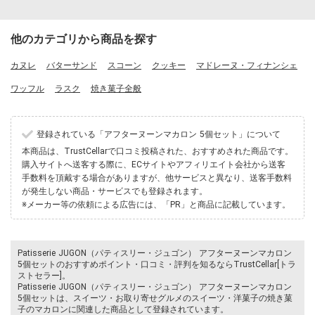
他のカテゴリから商品を探す
カヌレ
バターサンド
スコーン
クッキー
マドレーヌ・フィナンシェ
ワッフル
ラスク
焼き菓子全般
登録されている「アフターヌーンマカロン 5個セット」について
本商品は、TrustCellarで口コミ投稿された、おすすめされた商品です。
購入サイトへ送客する際に、ECサイトやアフィリエイト会社から送客
手数料を頂戴する場合がありますが、他サービスと異なり、送客手数料
が発生しない商品・サービスでも登録されます。
※メーカー等の依頼による広告には、「PR」と商品に記載しています。
Patisserie JUGON（パティスリー・ジュゴン） アフターヌーンマカロン
5個セットのおすすめポイント・口コミ・評判を知るならTrustCellar[トラ
ストセラー]。
Patisserie JUGON（パティスリー・ジュゴン） アフターヌーンマカロン
5個セットは、スイーツ・お取り寄せグルメのスイーツ・洋菓子の焼き菓
子のマカロンに関連した商品として登録されています。