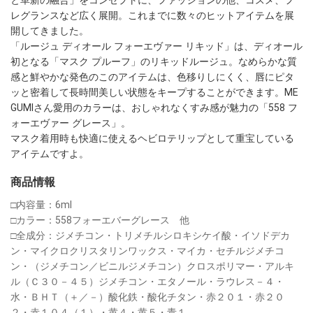
レグランスなど広く展開。これまでに数々のヒットアイテムを展
開してきました。

「ルージュ ディオール フォーエヴァー リキッド」は、ディオール
初となる「マスク プルーフ」のリキッドルージュ。なめらかな質
感と鮮やかな発色のこのアイテムは、色移りしにくく、唇にピタ
ッと密着して長時間美しい状態をキープすることができます。ME
GUMIさん愛用のカラーは、おしゃれなくすみ感が魅力の「558 フ
ォーエヴァー グレース」。

マスク着用時も快適に使えるヘビロテリップとして重宝している
アイテムですよ。
商品情報
□内容量：6ml　

□カラー：558フォーエバーグレース　他　

□全成分：ジメチコン・トリメチルシロキシケイ酸・イソドデカ
ン・マイクロクリスタリンワックス・マイカ・セチルジメチコ
ン・（ジメチコン／ビニルジメチコン）クロスポリマー・アルキ
ル（Ｃ３０－４５）ジメチコン・エタノール・ラウレス－４・
水・ＢＨＴ（＋／－）酸化鉄・酸化チタン・赤２０１・赤２０
２・赤１０４（１）・黄４・黄５・青１　