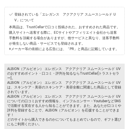
登録されている「エレガンス アクアクリア スムースシールド U
V」について
本商品は、TrustCellarで口コミ投稿された、おすすめされた商品です。
購入サイトへ送客する際に、ECサイトやアフィリエイト会社から送客
手数料を頂戴する場合がありますが、他サービスと異なり、送客手数料
が発生しない商品・サービスでも登録されます。
※メーカー等の依頼による広告には、「PR」と商品に記載しています。
ALBION（アルビオン） エレガンス アクアクリア スムースシールド UV
のおすすめポイント・口コミ・評判を知るならTrustCellar[トラストセラ
ー]。
ALBION（アルビオン） エレガンス アクアクリア スムースシールド UV
は、スキンケア・美容のスキンケア・美容全般に関連した商品として登録
されています。
ALBION（アルビオン） エレガンス アクアクリア スムースシールド UV
についての口コミおすすめ情報を、インフルエンサー・YoutuberなどSNS
で活動する実在する人から知ることができます。また、あなたが口コミや
評判を登録することで、ALBION（アルビオン）を応援することができま
す！
どのサイトから購入できるのかについてもまとめているので、ギフト選び
にもご利用ください。