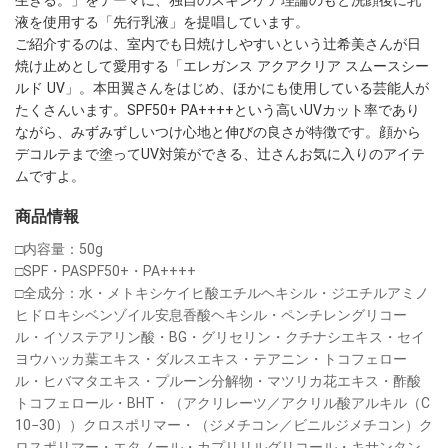
液を使用する「先行乳液」を提唱しています。

ご紹介するのは、室内でも日焼けしやすいという辻希美さんが日
焼け止めとして愛用する「エレガンス アクアクリア スムースシー
ルド UV」。本田翼さんをはじめ、ほかにも使用している芸能人が
たくさんいます。SPF50+ PA++++という高いUVカット率であり
ながら、みずみずしいつけ心地と伸びの良さが特徴です。顔から
デコルテまで塗ってUV対策ができる、辻さんお気に入りのアイテ
ムですよ。
商品情報
□内容量：50g　

□SPF・PASPF50+・PA++++

□全成分：水・メトキシケイヒ酸エチルヘキシル・ジエチルアミノ
ヒドロキシベンゾイル安息香酸ヘキシル・ペンチレングリコー
ル・イソステアリン酸・BG・グリセリン・クチナシエキス・セイ
ヨウハッカ葉エキス・ダルスエキス・テアニン・トコフェロー
ル・ヒバマタエキス・プルーン分解物・マツリカ花エキス・酢酸
トコフェロール・BHT・（アクリレーツ／アクリル酸アルキル（C
10−30））クロスポリマー・（ジメチコン／ビニルジメチコン）ク
ロスポリマー・エタノール・カプリリルグリコール・キサンタン