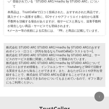
登録されている「STUDIO ARC/+nachu by STUDIO ARC」につい
て
本商品は、TrustCellarで口コミ投稿された、おすすめされた商品です。
購入サイトへ送客する際に、ECサイトやアフィリエイト会社から送客
手数料を頂戴する場合がありますが、他サービスと異なり、送客手数料
が発生しない商品・サービスでも登録されます。
※メーカー等の依頼による広告には、「PR」と商品に記載しています。
株式会社 STUDIO ARC STUDIO ARC/+nachu by STUDIO ARCのおすす
めポイント・口コミ・評判を知るならTrustCellar[トラストセラー]。
株式会社 STUDIO ARC STUDIO ARC/+nachu by STUDIO ARCは、サー
ビスのサービス全般に関連した商品として登録されています。
株式会社 STUDIO ARC STUDIO ARC/+nachu by STUDIO ARCについて
の口コミおすすめ情報を、インフルエンサー・YoutuberなどSNSで活動す
る実在する人から知ることができます。また、あなたが口コミや評判を登
録することで、株式会社 STUDIO ARCを応援することができます！
どのサイトから購入できるのかについてもまとめているので、ギフト選び
にもご利用ください。
↑