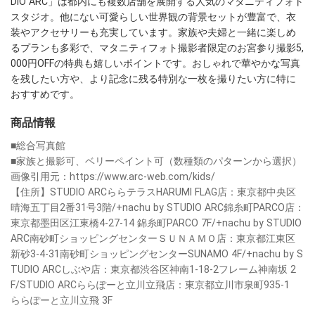
DIO ARC」は都内にも複数店舗を展開する人気のマタニティフォト
スタジオ。他にない可愛らしい世界観の背景セットが豊富で、衣
装やアクセサリーも充実しています。家族や夫婦と一緒に楽しめ
るプランも多彩で、マタニティフォト撮影者限定のお宮参り撮影5,
000円OFFの特典も嬉しいポイントです。おしゃれで華やかな写真
を残したい方や、より記念に残る特別な一枚を撮りたい方に特に
商品情報
■総合写真館

■家族と撮影可、ベリーペイント可（数種類のパターンから選択）

画像引用元：https://www.arc-web.com/kids/

【住所】STUDIO ARCららテラスHARUMI FLAG店：東京都中央区
晴海五丁目2番31号3階/+nachu by STUDIO ARC錦糸町PARCO店：
東京都墨田区江東橋4-27-14 錦糸町PARCO 7F/+nachu by STUDIO 
ARC南砂町ショッピングセンターＳＵＮＡＭＯ店：東京都江東区
新砂3-4-31南砂町ショッピングセンターSUNAMO 4F/+nachu by S
TUDIO ARCしぶや店：東京都渋谷区神南1-18-2フレーム神南坂 2
F/STUDIO ARCららぽーと立川立飛店：東京都立川市泉町935-1　
ららぽーと立川立飛 3F