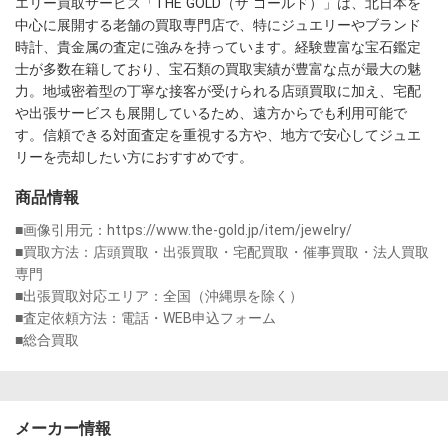
エリー買取サービス「THE GOLD（ザ ゴールド）」は、北日本を
中心に展開する老舗の買取専門店で、特にジュエリーやブランド
時計、貴金属の査定に強みを持っています。経験豊富な宝石鑑定
士が多数在籍しており、宝石類の買取実績が豊富な点が最大の魅
力。地域密着型の丁寧な接客が受けられる店頭買取に加え、宅配
や出張サービスも展開しているため、遠方からでも利用可能で
す。信頼できる対面査定を重視する方や、地方で安心してジュエ
リーを売却したい方におすすめです。
商品情報
■画像引用元：https://www.the-gold.jp/item/jewelry/

■買取方法：店頭買取・出張買取・宅配買取・催事買取・法人買取
専門

■出張買取対応エリア：全国（沖縄県を除く）

■査定依頼方法：電話・WEB申込フォーム

■総合買取
メーカー情報