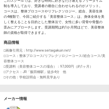
このスクールでは、好きな時間に好きなだけ通えるフリータイム
制を導入しており、受講者の都合に合わせられるのがメリット。
コースは、整体プロコースやリフレクソロジー、総合、美容生体
の4種類で、今回ご紹介する「美容整体コース」は、身体全体を美
しく整えることを目的とした整体法で、女性に多い背骨や骨盤の
歪みにアプローチします。受講期間は約1か月間ほどで、美容整体
師の資格が取得できますよ。
商品情報
□画像引用元：http://www.seitaigakuin.net/　

□コース：整体プロコース/リフレクソロジーコース/総合コース/美
容整体コース　

□受講料（美容整体コースの場合）：97,000円（約1ヶ月）　

□アクセス：JR「飯田橋駅」徒歩4分　他　

□その他：学校説明会・無料見学あり　
メーカー情報