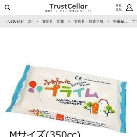
新規
登録
実名ユーザーによるおすすめ口コミサイト
TrustCellar TOP
文房具・雑貨
文房具・雑貨全般
軽量粘土 プ