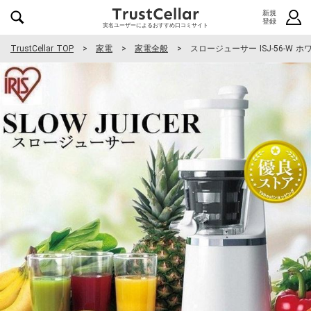
新規
登録
実名ユーザーによるおすすめ口コミサイト
TrustCellar TOP
家電
家電全般
スロージューサー ISJ-56-W ホ