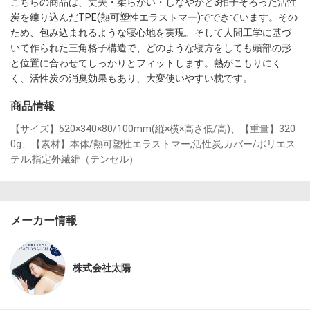
こちらの商品は、丈夫・柔らかい・しなやかと3拍子そろった活性
炭を練り込んだTPE(熱可塑性エラストマー)でできています。その
ため、包み込まれるような寝心地を実現。そして人間工学に基づ
いて作られた三角格子構造で、どのような寝方をしても頭部の形
と位置に合わせてしっかりとフィットします。熱がこもりにく
く、活性炭の消臭効果もあり、大変使いやすい枕です。
商品情報
【サイズ】520×340×80/100mm(縦×横×高さ低/高)、【重量】320
0g、【素材】本体/熱可塑性エラストマー,活性炭,カバー/ポリエス
メーカー情報
株式会社太陽