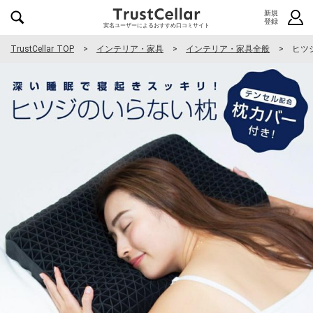
新規
登録
実名ユーザーによるおすすめ口コミサイト
TrustCellar TOP
インテリア・家具
インテリア・家具全般
ヒツ