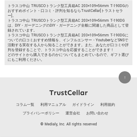
トラスコ中山 TRUSCOトランク型工具箱AC 203×109×56mm T-190DGの
おすすめポイント・口コミ・評判を知るならTrustCellar[トラストセラ
ー]。
トラスコ中山 TRUSCOトランク型工具箱AC 203×109×56mm T-190DG
は、DIY・ガーデニングのDIY・ガーデニング全般に関連した商品として登
録されています。
トラスコ中山 TRUSCOトランク型工具箱AC 203×109×56mm T-190DGに
ついての口コミおすすめ情報を、インフルエンサー・YoutuberなどSNSで
活動する実在する人から知ることができます。また、あなたが口コミや評
判を登録することで、トラスコ中山を応援することができます！
どのサイトから購入できるのかについてもまとめているので、ギフト選び
にもご利用ください。
↑
コラム一覧
利用マニュアル
ガイドライン
利用規約
プライバシーポリシー
運営会社
お問い合わせ
© Medialy, Inc. All rights reserved