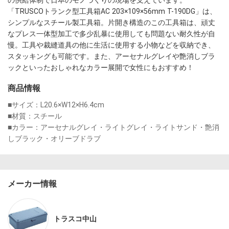
「TRUSCOトランク型工具箱AC 203×109×56mm T-190DG」は、
シンプルなスチール製工具箱。片開き構造のこの工具箱は、頑丈
なプレス一体型加工で多少乱暴に使用しても問題ない耐久性が自
慢。工具や裁縫道具の他に生活に使用する小物などを収納でき、
スタッキングも可能です。また、アーセナルグレイや艶消しブラ
ックといったおしゃれなカラー展開で女性にもおすすめ！
商品情報
■サイズ：L20.6×W12×H6.4cm　

■材質：スチール　

■カラー：アーセナルグレイ・ライトグレイ・ライトサンド・艶消
メーカー情報
トラスコ中山