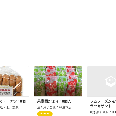
のドーナツ 10個
果樹園だより 10個入
ラムレーズン＆
ラッセサンド
般 / 北川製菓
焼き菓子全般 / 杵屋本店
焼き菓子全般 / CHÉ
★★★