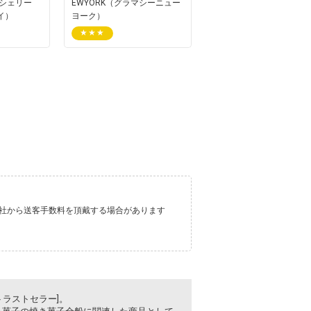
T（シェリー
EWYORK（グラマシーニュー
イ）
ヨーク）
★★★
ト会社から送客手数料を頂戴する場合があります
トラストセラー]。