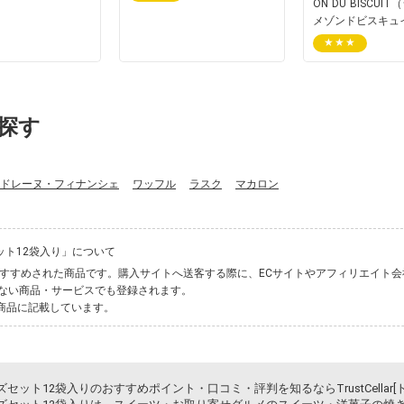
ON DU BISCUI
メゾンドビスキュ
★★★
探す
ドレーヌ・フィナンシェ
ワッフル
ラスク
マカロン
ト12袋入り」について
れた、おすすめされた商品です。購入サイトへ送客する際に、ECサイトやアフィリエイ
ない商品・サービスでも登録されます。
商品に記載しています。
ット12袋入りのおすすめポイント・口コミ・評判を知るならTrustCellar[