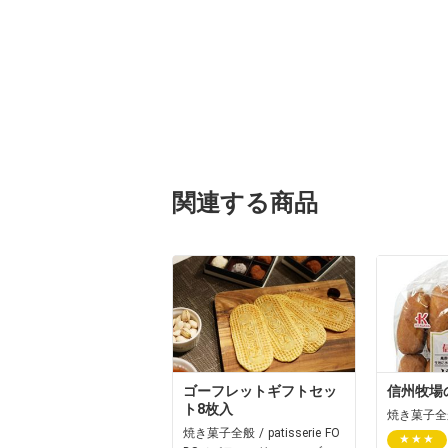
関連する商品
ゴーフレットギフトセッ
信州牧場
ト8枚入
焼き菓子全
焼き菓子全般 / patisserie FO
★★★