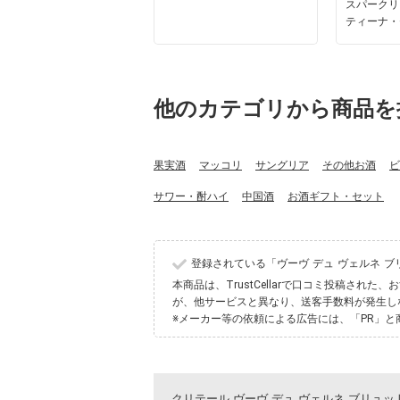
スパークリ
ティーナ・
他のカテゴリから商品を
果実酒
マッコリ
サングリア
その他お酒
ビ
サワー・酎ハイ
中国酒
お酒ギフト・セット
登録されている「ヴーヴ デュ ヴェルネ 
本商品は、TrustCellarで口コミ投稿さ
が、他サービスと異なり、送客手数料が発生し
※メーカー等の依頼による広告には、「PR」と
クリテール ヴーヴ デュ ヴェルネ ブリュット