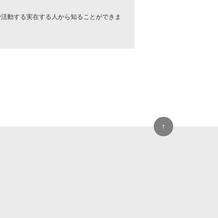
。
NSで活動する実在する人から知ることができま
↑