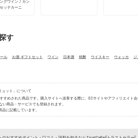
ングワイン / カン
セッテカーニ
探す
ール
お酒 ギフトセット
ワイン
日本酒
焼酎
ウイスキー
ウォッカ
ジ
ブリュット」について
れた、おすすめされた商品です。購入サイトへ送客する際に、ECサイトやアフィリエイ
ない商品・サービスでも登録されます。
商品に記載しています。
のおすすめポイント・口コミ・評判を知るならTrustCellar[トラストセラー]