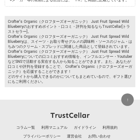
Crofter's Organic（クロフターズオーガニック） Just Fruit Spread Wild
Blueberryのおすすめポイント・口コミ・評判を知るならTrustCellar[トラ
ストセラー]。
Crofter's Organic（クロフターズオーガニック） Just Fruit Spread Wild
Blueberryは、スイーツ・お取り寄せグルメの調味料・ソースのジャム・は
ちみつのクリーム・スプレッドに関連した商品として登録されています。
Crofter's Organic（クロフターズオーガニック） Just Fruit Spread Wild
Blueberryについての口コミおすすめ情報を、インフルエンサー・Youtuber
などSNSで活動する実在する人から知ることができます。また、あなたが
口コミや評判を登録することで、 Crofter's Organic（クロフターズオーガ
ニック）を応援することができます！
どのサイトから購入できるのかについてもまとめているので、ギフト選び
にもご利用ください。
↑
コラム一覧
利用マニュアル
ガイドライン
利用規約
プライバシーポリシー
運営会社
お問い合わせ